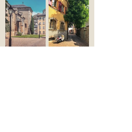
Images Instagram de gauche à droite @pcast, 
@sionmaville, @bradandjen, @innakostukovsky.
Enfin, si vous deviez désigner un objet qui vous 
marque? 