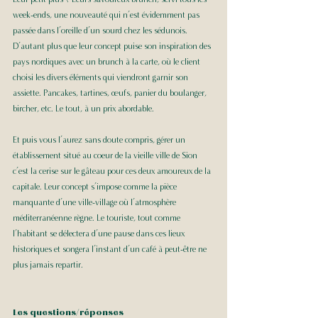
week-ends, une nouveauté qui n’est évidemment pas 
passée dans l’oreille d’un sourd chez les sédunois. 
D’autant plus que leur concept puise son inspiration des 
pays nordiques avec un brunch à la carte, où le client 
choisi les divers éléments qui viendront garnir son 
assiette. Pancakes, tartines, œufs, panier du boulanger, 
bircher, etc. Le tout, à un prix abordable. 
Et puis vous l’aurez sans doute compris, gérer un 
établissement situé au coeur de la vieille ville de Sion 
c’est la cerise sur le gâteau pour ces deux amoureux de la 
capitale. Leur concept s’impose comme la pièce 
manquante d’une ville-village où l’atmosphère 
méditerranéenne règne. Le touriste, tout comme 
l’habitant se délectera d’une pause dans ces lieux 
historiques et songera l’instant d’un café à peut-être ne 
plus jamais repartir.  
Les questions/réponses