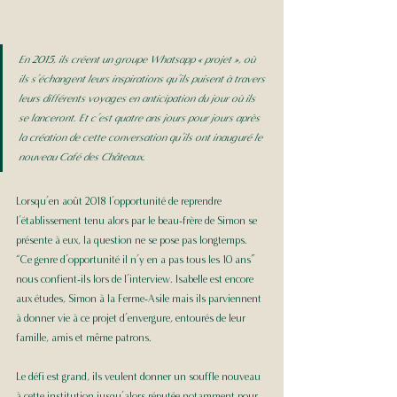
En 2015, ils créent un groupe Whatsapp « projet », où 
ils s’échangent leurs inspirations qu’ils puisent à travers 
leurs différents voyages en anticipation du jour où ils 
se lanceront. Et c’est quatre ans jours pour jours après 
la création de cette conversation qu’ils ont inauguré le 
nouveau Café des Châteaux.
Lorsqu’en août 2018 l’opportunité de reprendre 
l’établissement tenu alors par le beau-frère de Simon se 
présente à eux, la question ne se pose pas longtemps. 
“Ce genre d’opportunité il n’y en a pas tous les 10 ans” 
nous confient-ils lors de l’interview. Isabelle est encore 
aux études, Simon à la Ferme-Asile mais ils parviennent 
à donner vie à ce projet d’envergure, entourés de leur 
famille, amis et même patrons. 
Le défi est grand, ils veulent donner un souffle nouveau 
à cette institution jusqu’alors réputée notamment pour 