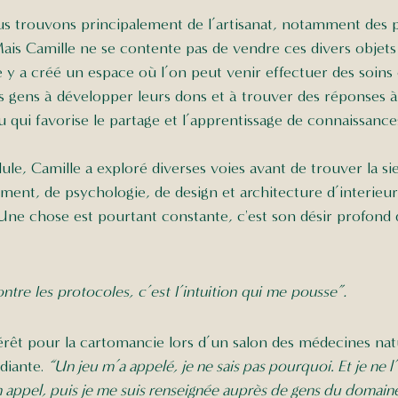
s trouvons principalement de l’artisanat, notamment des p
ais Camille ne se contente pas de vendre ces divers objets 
le y a créé un espace où l’on peut venir effectuer des soin
es gens à développer leurs dons et à trouver des réponses à
u qui favorise le partage et l’apprentissage de connaissances
le, Camille a exploré diverses voies avant de trouver la sien
ment, de psychologie, de design et architecture d’interie
Une chose est pourtant constante, c'est son désir profond 
ontre les protocoles, c’est l’intuition qui me pousse”. 
érêt pour la cartomancie lors d’un salon des médecines natu
iante. 
“Un jeu m’a appelé, je ne sais pas pourquoi. Et je ne l’a
appel, puis je me suis renseignée auprès de gens du domaine