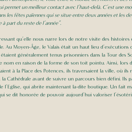
i permet un meilleur contact avec l’haut-delà. C’est une moi
dans les fêtes païennes qui se situe entre deux années et les 
 à part du reste de l’année”. 
ressant qu’elle nous narre lors de notre visite des histoires 
e. Au Moyen-Âge, le Valais était un haut lieu d’exécutions d
ils étaient généralement tenus prisonniers dans la Tour des S
e nom en raison de la forme de son toit pointu. Ainsi, lors d
ient à la Place des Potences, ils traversaient la ville, où ils
la Cathédrale avant de suivre un parcours bien défini. Ils p
e l’Eglise, qui abrite maintenant la-dite boutique. Un fait 
 se dit honorée de pouvoir aujourd’hui valoriser l’ésotér