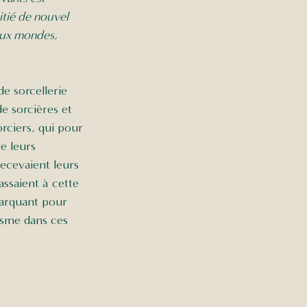
tié de nouvel 
deux mondes, 
de sorcellerie 
e sorcières et 
orciers, qui pour 
e leurs 
 recevaient leurs 
assaient à cette 
marquant pour 
isme dans ces 