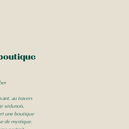
Recettes
A propos
 boutique
ber 
vant, au travers 
e sédunois. 
rt une boutique 
se de mystique. 