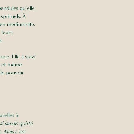
endules qu’elle 
sprituels. À 
s en médiumnité. 
 leurs 
. 
ne. Elle a suivi 
ur et même 
de pouvoir 
relles à 
i jamais quitté. 
. Mais c’est 