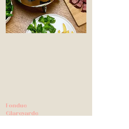
Fondue
Glareyarde
LA fondue
chinoise