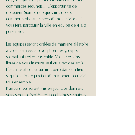
commerces sédunois...  L’opportunité de 
découvrir Sion et quelques uns de ses 
commercants, au travers d’une activité qui 
vous fera parcourir la ville en équipe de 4 à 5 
personnes. 
Les équipes seront créées de manière aléatoire 
à votre arrivée, à l'exception des groupes 
souhaitant rester ensemble. Vous êtes ainsi 
libres de vous inscrire seul ou avec des amis. 
L’activité aboutira sur un apéro dans un lieu 
surprise afin de profiter d’un moment convivial 
tous ensemble. 
Plusieurs lots seront mis en jeu. Ces derniers 
vous seront dévoilés ces prochaines semaines. 
Venez munis de vos téléphones portables ou 
appareils photos, puisque des défis photos vous 
seront confiés lors de l'activité. Mais avant tout, 
préparez-vous à…
Afficher plus